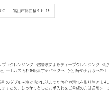
00
富山市総曲輪3-6-15
アップ→クレンジング→超音波によるディープクレンジング→毛
吸引→毛穴の汚れを吸着するパック→毛穴引締め美容液→お仕
吸引のダブル洗浄で毛穴に詰まった角栓や汚れを取り除きます
りますため、しっかりとしたお手入れをご希望の方は通常メニ