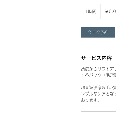
6,000
円
1時間
1
￥6,0
時
今すぐ予約
サービス内容
​頭皮からリフト
するパック→毛穴
超音波洗浄＆毛穴
ンプルなケアとな
おります。