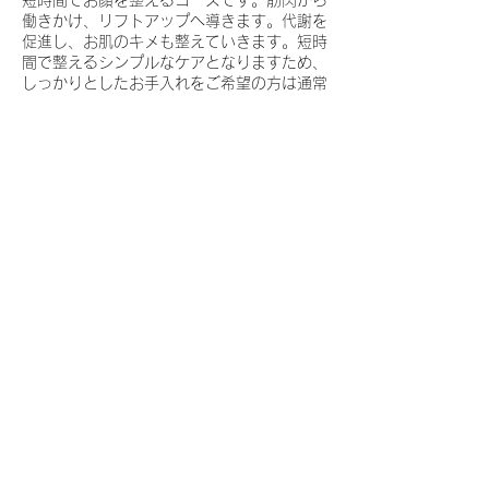
​短時間でお顔を整えるコースです。筋肉から
働きかけ、リフトアップへ導きます。代謝を
促進し、お肌のキメも整えていきます。短時
間で整えるシンプルなケアとなりますため、
しっかりとしたお手入れをご希望の方は通常
メニューをおすすめしております。
連絡先
Japan, 富山県富山市総曲輪３−６−15
076-491-2565
reception@wholebody-mikou.com
美后