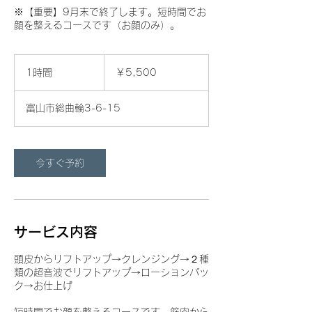
※​【重要】9月末で終了します。短時間でお
顔を整えるコースです（お顔のみ）。
5,500
円
1時間
1
￥5,500
時
富山市総曲輪3-6-15
今すぐ予約
サービス内容
頭皮からリフトアップ→クレンジング→２種
類の超音波でリフトアップ→ローションパッ
ク→お仕上げ