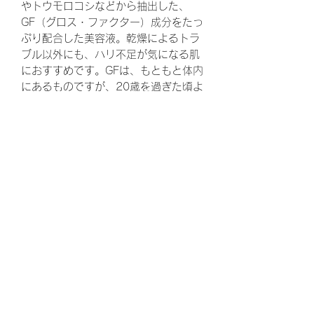
やトウモロコシなどから抽出した、
GF（グロス・ファクター）成分をたっ
ぷり配合した美容液。乾燥によるトラ
ブル以外にも、ハリ不足が気になる肌
におすすめです。GFは、もともと体内
にあるものですが、20歳を過ぎた頃よ
り減少していきます。透輝の滴は
EGF、IGF、FGFなど8種のGF・GF様
成分を配合しており、年齢サインが目
立つ肌にアプローチして、ハリのある
若々しい印象の素肌へ導きます。
使用方法
洗顔後、化粧水の前に適量を顔全体に
プチアドバイス
塗布し、やさしく肌になじませてくだ
さい。手に残った場合は、首元からデ
化粧水の後の美容液としても使えます
コルテにかけてやさしくのばします。
が、化粧水の前の導入美容液として使
朝夜スポイト1/3の量（先端から2