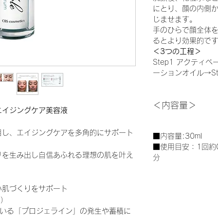
にとり、顔の内側か
じませます。
手のひらで顔全体
るとより効果的で
＜3つの工程＞
Step1 アクティ
ーションオイル→St
＜内容量＞
エイジングケア美容液
目し、エイジングケアを多角的にサポート
■内容量:30ml
■使用目安：1回約0.
リを生み出し自信あふれる理想の肌を叶え
分
い肌づくりをサポート
ン）
ている「プロジェライン」の発生や蓄積に