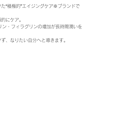
た“積極的”エイジングケア※ブランドで
極的にケア。
リン・フィラグリンの増加が長時間潤いを
けず、なりたい自分へと導きます。
。
美后