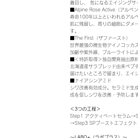
着目し、 気になるエイジングサ
■Alpine Rose Active（
寿命100年以上といわれるアル
肌に残留し、周りの細胞にダメ
す。
■The First（ザファースト）
世界最強の微生物デイノコッカ
加齢や紫外線、ブルーライトに
■＜特許取得＞独自開発抽出原料 H
北海道産サラブレッド由来ペプ
届けたいところで留まり、エイ
■ナイアシンアミド
シワ改善有効成分。セラミド生
成を促しシワを改善・予防しま
＜3つの工程＞
Step1 アクティベートセラム→
→Step3 SPブーストエフェクト
～LABO+（ラボプラス）～