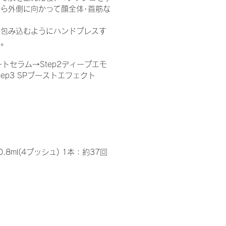
ら外側に向かって顔全体･首筋な
を包み込むようにハンドプレスす
す。
ベートセラム→Step2ディープエモ
ep3 SPブーストエフェクト
8ml(4プッシュ) 1本：約37回