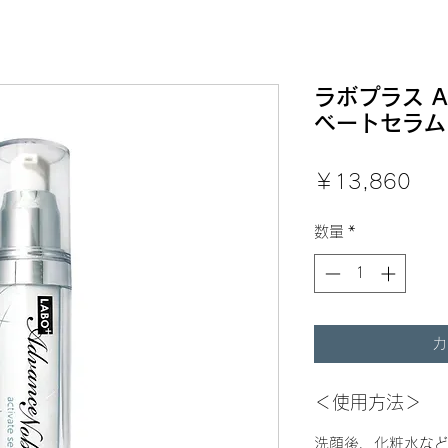
ラボプラス 
ベートセラム 
価
￥13,860
格
数量
*
カ
＜使用方法＞
洗顔後、化粧水など