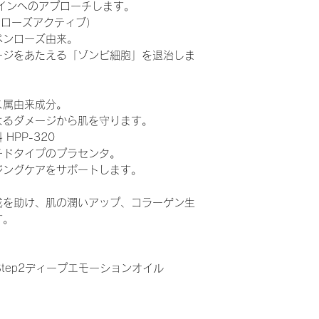
インへのアプローチします。
アルペンローズアクティブ）
ペンローズ由来。
ージをあたえる「ゾンビ細胞」を退治しま
ス属由来成分。
よるダメージから肌を守ります。
PP-320
チドタイプのプラセンタ。
ジングケアをサポートします。
成を助け、肌の潤いアップ、コラーゲン生
す。
Step2ディープエモーションオイル