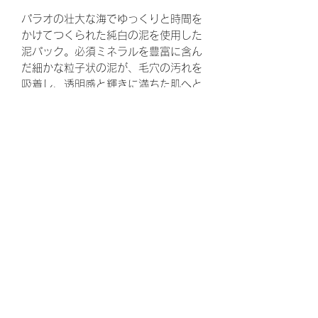
パラオの壮大な海でゆっくりと時間を
かけてつくられた純白の泥を使用した
泥パック。必須ミネラルを豊富に含ん
だ細かな粒子状の泥が、毛穴の汚れを
吸着し、透明感と輝きに満ちた肌へと
導きます。また、プラセンタエキスな
どの美容成分が肌に潤いを与えます。
こんな方におすすめ
✔毛穴が黒ずんで見える ✔肌が乾燥し
使用方法
ている ✔トーンアップしたい
洗顔後、500円玉1～2個分を手にと
プチアドバイス
り、肌が見えなくなるくらい厚めに塗
ります。5～10分程パックし、水また
美白だけではなく、毛穴の汚れの吸
はぬるま湯で洗い流します。※目や口
着、保湿もしてくれます。ワーントー
のまわりは避けてご使用ください。※
ン、ツートーン明るくなりますよ。成
週2～3回を目安に肌状態に合わせてご