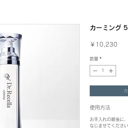
カーミング 
価
￥10,230
格
数量
*
カ
使用方法
お手入れの最後に、
なじませてくださ