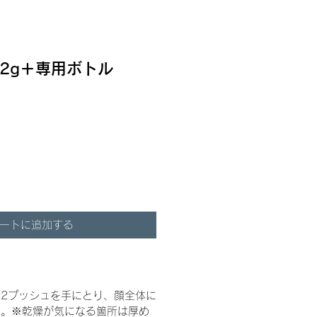
52g＋専用ボトル
ートに追加する
2プッシュを手にとり、顔全体に
い。※乾燥が気になる箇所は厚め