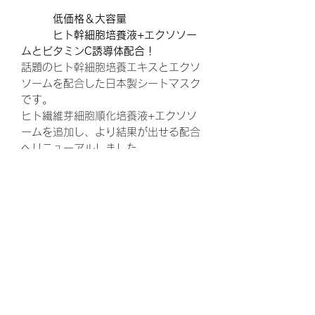
低価格＆大容量
ヒト幹細胞培養液+エクソソー
ムとビタミンC誘導体配合！
話題のヒト幹細胞培養エキスとエクソ
ソームを配合した日本製シートマスク
です。
ヒト繊維芽細胞順化培養液+エクソソ
ームを追加し、より結果が出せる配合
へリニューアルしました。
ヒト幹細胞とは、自らを複製し再生す
る能力を持ち、健康な肌細胞を再生す
ることで、細胞レベルからお肌を強力
に若返らせることができる細胞のこ
と。
肌再生を強力にサポートすることで、
加齢によるシミ・シワ・たるみはもち
ろん、ダメージ肌の修復に非常に高い
効果を発揮します。