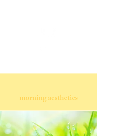
morning aesthetics​